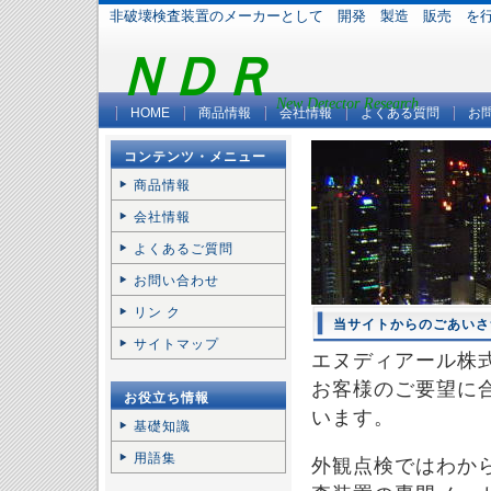
非破壊検査装置のメーカーとして 開発 製造 販売 を
ＮＤＲ
New Detector Research
HOME
商品情報
会社情報
よくある質問
お
コンテンツ・メニュー
商品情報
会社情報
よくあるご質問
お問い合わせ
リン ク
当サイトからのごあいさ
サイトマップ
エヌディアール株
お客様のご要望に
お役立ち情報
います。
基礎知識
用語集
外観点検ではわか